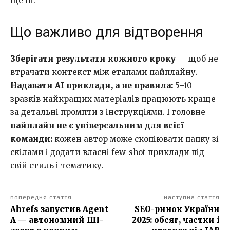
ще ні.
Що важливо для відтворення
Зберігати результати кожного кроку
— щоб не
втрачати контекст між етапами пайплайну.
Надавати AI приклади, а не правила:
5–10
зразків найкращих матеріалів працюють краще
за детальні промпти з інструкціями. І головне —
пайплайн не є універсальним для всієї
команди:
кожен автор може скопіювати папку зі
скілами і додати власні few-shot приклади під
свій стиль і тематику.
попередня стаття
наступна стаття
Ahrefs запустив Agent
SEO-ринок України
A — автономний ШІ-
2025: обсяг, частки і