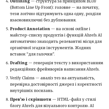
Outlining
— структура за принципом BLUF
(Bottom Line Up Front): головне — на початку,
тези логічно підтримують одна одну, розділи
взаємовиключні без дублювання.
Product Annotation
— на основі outline і
майстер-списку продуктів і функцій Ahrefs AI
автоматично знаходить релевантні місця для
органічної згадки інструментів. Жодних
вставок “для галочки”.
Drafting
— генерація тексту з використанням
редакційних фреймворків написання Ahrefs.
Verify Claims — аналіз тез на актуальність,
перевірка достовірності джерел і коректності
внутрішніх посилань.
Прев’ю і скріншоти
— HTML-файл у стилі
блогу Ahrefs для візуального контролю. AI