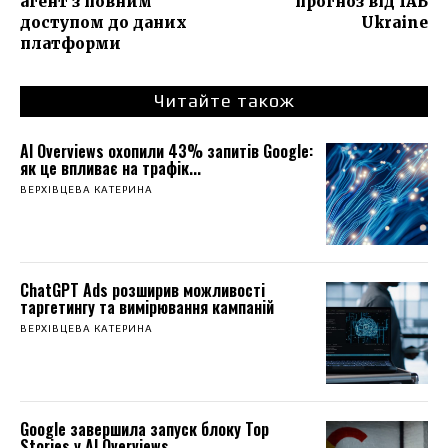
агент з повним
прогноз від IAB
доступом до даних
Ukraine
платформи
Читайте також
AI Overviews охопили 43% запитів Google:
як це впливає на трафік...
ВЕРХІВЦЕВА КАТЕРИНА
ChatGPT Ads розширив можливості
таргетингу та вимірювання кампаній
ВЕРХІВЦЕВА КАТЕРИНА
Google завершила запуск блоку Top
Stories у AI Overviews