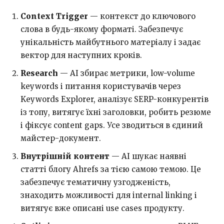
Context Trigger
— контекст до ключового
слова в будь-якому форматі. Забезпечує
унікальність майбутнього матеріалу і задає
вектор для наступних кроків.
Research
— AI збирає метрики, low-volume
keywords і питання користувачів через
Keywords Explorer, аналізує SERP-конкурентів
із топу, витягує їхні заголовки, робить резюме
і фіксує content gaps. Усе зводиться в єдиний
майстер-документ.
Внутрішній контент
— AI шукає наявні
статті блогу Ahrefs за тією самою темою. Це
забезпечує тематичну узгодженість,
знаходить можливості для internal linking і
витягує вже описані use cases продукту.