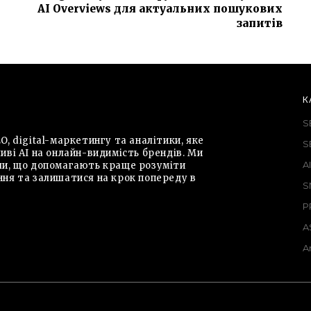
AI Overviews для актуальних пошукових
запитів
К
S
O, digital-маркетингу та аналітики, яке
S
иві AI на онлайн-видимість брендів. Ми
A
али, що допомагають краще розуміти
ння та залишатися на крок попереду в
S
P
A
A