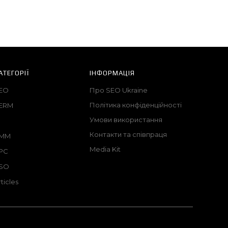
АТЕГОРІЇ
ІНФОРМАЦІЯ
EO
Про SEO Ukraine
Політика конфіденційності
ERM
Умови використання
I
Контакти та співпраця
MM
Media Kit
PC
SO
rticles