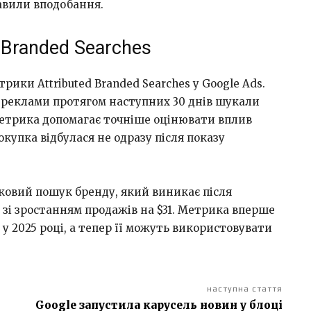
тавили вподобання.
 Branded Searches
рики Attributed Branded Searches у Google Ads.
у реклами протягом наступних 30 днів шукали
Метрика допомагає точніше оцінювати вплив
окупка відбулася не одразу після показу
ковий пошук бренду, який виникає після
 зі зростанням продажів на $31. Метрика вперше
у 2025 році, а тепер її можуть використовувати
наступна стаття
Google запустила карусель новин у блоці