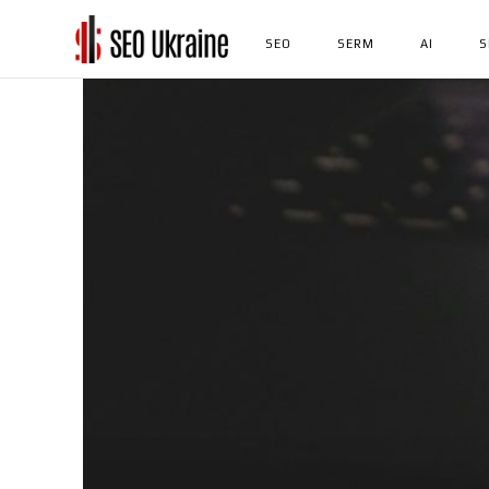
SEO
SERM
AI