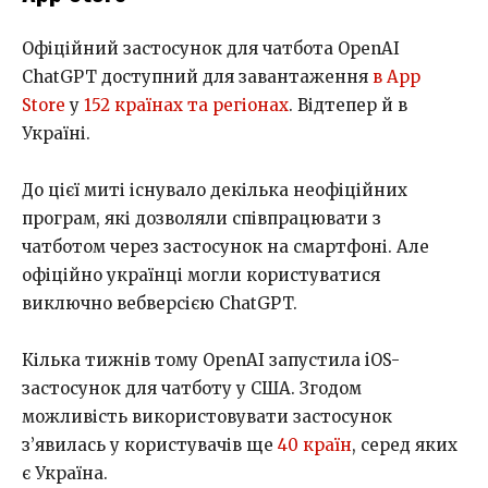
Офіційний застосунок для чатбота OpenAI
ChatGPT доступний для завантаження
в App
Store
у
152 країнах та регіонах
. Відтепер й в
Україні.
До цієї миті існувало декілька неофіційних
програм, які дозволяли співпрацювати з
чатботом через застосунок на смартфоні. Але
офіційно українці могли користуватися
виключно вебверсією ChatGPT.
Кілька тижнів тому OpenAI запустила iOS-
застосунок для чатботу у США. Згодом
можливість використовувати застосунок
з’явилась у користувачів ще
40 країн
, серед яких
є Україна.