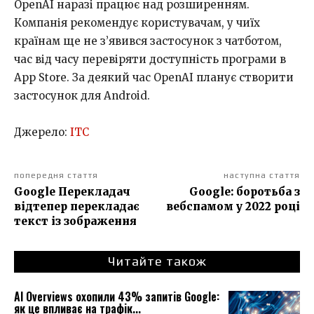
OpenAI наразі працює над розширенням.
Компанія рекомендує користувачам, у чиїх
країнам ще не з’явився застосунок з чатботом,
час від часу перевіряти доступність програми в
App Store. За деякий час OpenAI планує створити
застосунок для Android.
Джерело:
ITC
попередня стаття
наступна стаття
Google Перекладач
Google: боротьба з
відтепер перекладає
вебспамом у 2022 році
текст із зображення
Читайте також
AI Overviews охопили 43% запитів Google:
як це впливає на трафік...