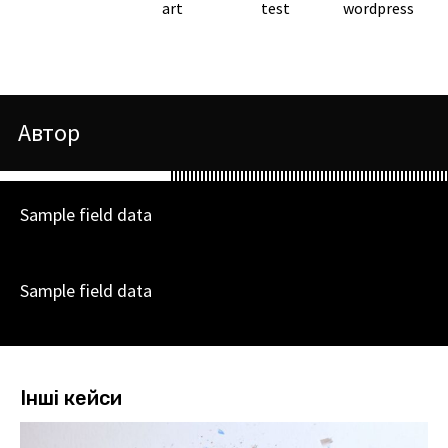
Теги
art
test
wordpress
Автор
Sample field data
Sample field data
Sample field data
Інші кейси